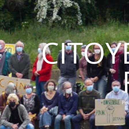
CITOY
Pou