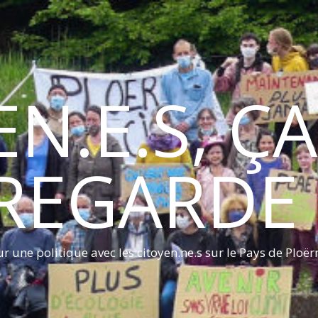
EN.E.S, Ç
REGARDE 
r une politique avec les citoyen.ne.s sur le Pays de Ploë