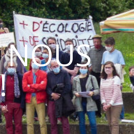
A NOUS
!
rmel