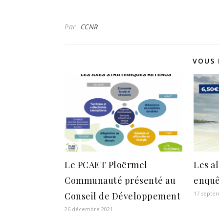
Par
CCNR
VOUS 
Le PCAET Ploërmel
Les al
Communauté présenté au
enqu
17 septe
Conseil de Développement
26 décembre 2021